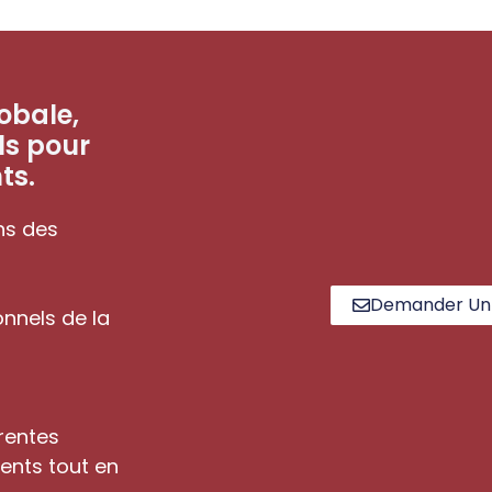
obale,
ls pour
ts.
ns des
Demander Un 
onnels de la
rentes
ents tout en